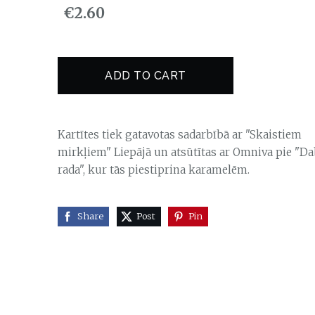
€2.60
ADD TO CART
Kartītes tiek gatavotas sadarbībā ar "Skaistiem
mirkļiem" Liepājā un atsūtītas ar Omniva pie "D
rada", kur tās piestiprina karamelēm.
Share
Post
Pin