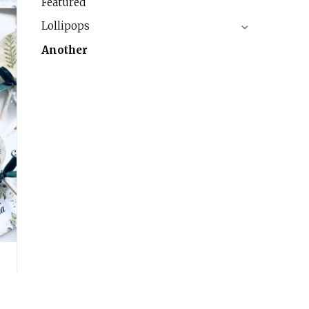
Featured
Lollipops
›
Another