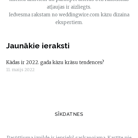
atļaujas ir aizliegts.
Iedvesma rakstam no weddingwire.com kāzu dizaina
ekspertiem.
Jaunākie ieraksti
Kādas ir 2022. gada kāzu krāsu tendences?
11. maijs 2022
SĪKDATNES
Pasūtījuma izpilde ir iepriekš saskaņojama. Kartīte pie