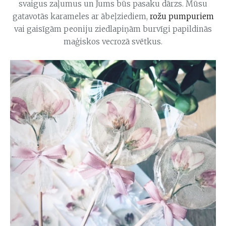
svaigus zaļumus un Jums būs pasaku dārzs. Mūsu
gatavotās karameles ar ābeļziediem,
rožu pumpuriem
vai gaisīgām peoniju ziedlapiņām burvīgi papildinās
maģiskos vecrozā svētkus.