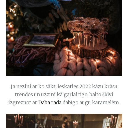
Ja nezini ar ko sākt, ieskaties 2022 kāzu krāsu
trendos un uzzini kā garlaicīgo, balto šķīvi
izgreznot ar
Daba rada
dabīgo augu karamelēm.