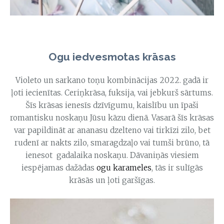
Ogu iedvesmotas krāsas
Violeto un sarkano toņu kombinācijas 2022. gadā ir
ļoti iecienītas. Ceriņkrāsa, fuksija, vai jebkurš sārtums.
Šīs krāsas ienesīs dzīvīgumu, kaislību un īpaši
romantisku noskaņu Jūsu kāzu dienā. Vasarā šīs krāsas
var papildināt ar ananasu dzelteno vai tirkīzi zilo, bet
rudenī ar nakts zilo, smaragdzaļo vai tumši brūno, tā
ienesot gadalaika noskaņu. Dāvaniņās viesiem
iespējamas dažādas
ogu karameles
, tās ir sulīgās
krāsās un ļoti garšīgas.