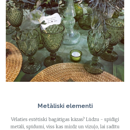
Metāliski elementi
Vēlaties estētiski bagātīgas kāzas? Lūdzu - spīdīgi
metāli, spīdumi, viss kas mirdz un vizuļo, lai radītu