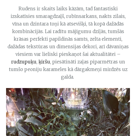
Rudens ir skaits laiks kāzām, tad fantastiski
izskatīsies smaragdzaļš, rubīnsarkans, nakts zilais,
vīna un dzintara toņi kā atsevišķi, tā kopā dažādās
kombinācijās. Lai radītu mājīgumu dziļās, tumšās
krāsas perfekti papildinās samts, zelta elementi,
dažādas tekstūras un dimensijas dekori, arī dāvaniņas
viesiem var lieliski pieskaņot šai aktualitātei –
rudzupuķu
,
ķiršu
, piesātināti zaļas piparmētras un
tumšo peoniju karameles kā dārgakmeņi mirdzēs uz
galda.