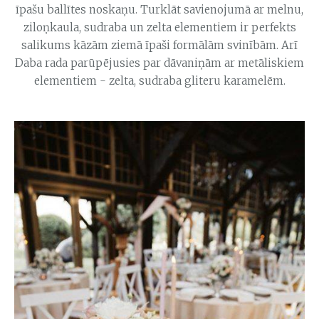
īpašu ballītes noskaņu. Turklāt savienojumā ar melnu,
ziloņkaula, sudraba un zelta elementiem ir perfekts
salikums kāzām ziemā īpaši formālām svinībām. Arī
Daba rada parūpējusies par dāvaniņām ar metāliskiem
elementiem - zelta, sudraba gliteru karamelēm.