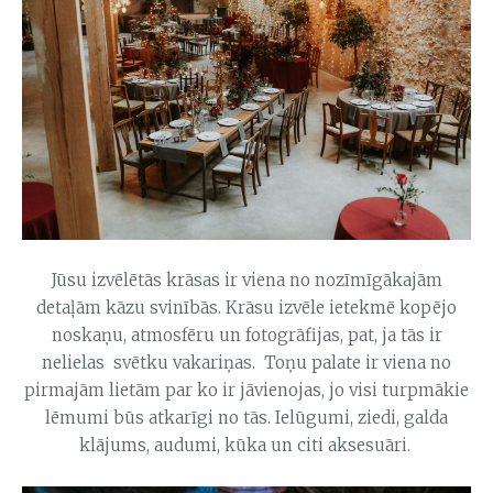
Jūsu izvēlētās krāsas ir viena no nozīmīgākajām
detaļām kāzu svinībās. Krāsu izvēle ietekmē kopējo
noskaņu, atmosfēru un fotogrāfijas, pat, ja tās ir
nelielas svētku vakariņas. Toņu palate ir viena no
pirmajām lietām par ko ir jāvienojas, jo visi turpmākie
lēmumi būs atkarīgi no tās. Ielūgumi, ziedi, galda
klājums, audumi, kūka un citi aksesuāri.