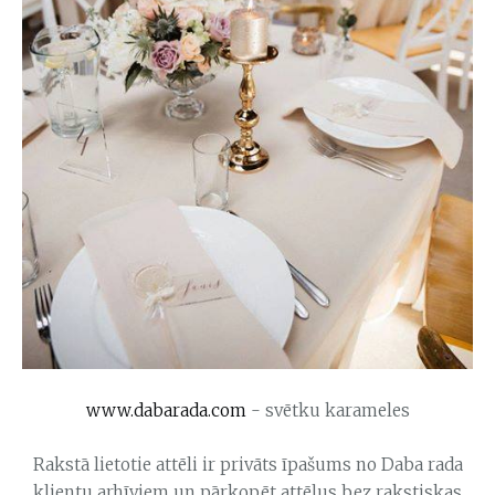
www.dabarada.com
- svētku karameles
Rakstā lietotie attēli ir privāts īpašums no Daba rada
klientu arhīviem un pārkopēt attēlus bez rakstiskas