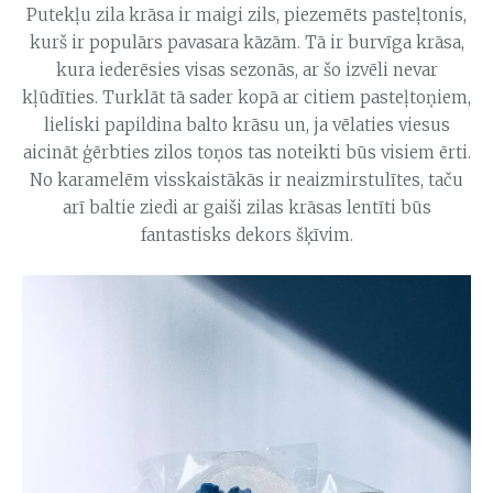
Putekļu zila krāsa ir maigi zils, piezemēts pasteļtonis,
kurš ir populārs pavasara kāzām. Tā ir burvīga krāsa,
kura iederēsies visas sezonās, ar šo izvēli nevar
kļūdīties. Turklāt tā sader kopā ar citiem pasteļtoņiem,
lieliski papildina balto krāsu un, ja vēlaties viesus
aicināt ģērbties zilos toņos tas noteikti būs visiem ērti.
No karamelēm visskaistākās ir neaizmirstulītes, taču
arī baltie ziedi ar gaiši zilas krāsas lentīti būs
fantastisks dekors šķīvim.