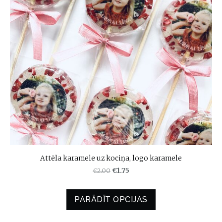
Attēla karamele uz kociņa, logo karamele
€2.00
€1.75
PARĀDĪT OPCIJAS