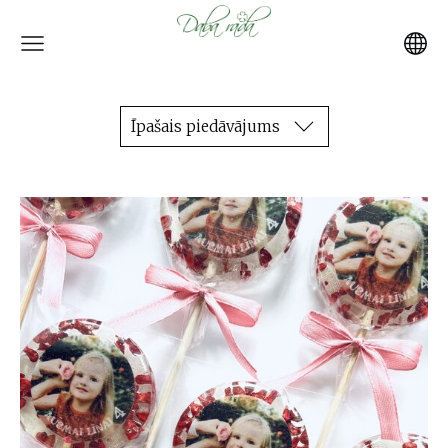
Īpašais piedāvājums