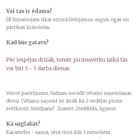
Vai tas ir ēdams?
Jā! Izmantojam tikai uzturā lietojamus augus, ogas un
pārtikas krāsvielas.
Kad būs gatavs?
Pēc iespējas drīzāk, tomēr pirmssvētku laikā tās
var būt 3 - 5 darba dienas.
Veicot pasūtījumu, lūdzam norādīt vēlamo saņemšanas
dienu. (Vēlams saņemt ne ātrāk kā 2 nedēļas pirms
svētkiem). Steidzami? Zvaniet 26688184, Agnese
Kā uzglabāt?
Karameles - sausā, vēsā vietā līdz 3 mēnešiem.