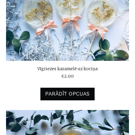
Vīgriezes karamelē uz kociņa
€2.00
PARĀDĪT OPCIJAS