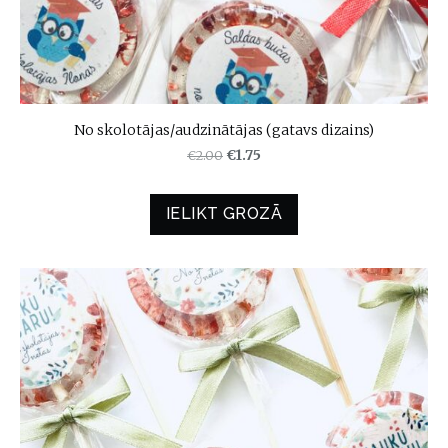
No skolotājas/audzinātājas (gatavs dizains)
€2.00
€1.75
IELIKT GROZĀ