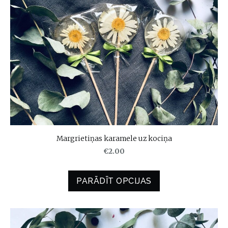
Margrietiņas karamele uz kociņa
€2.00
PARĀDĪT OPCIJAS