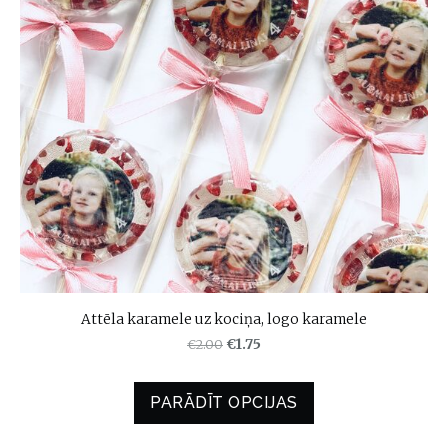
Attēla karamele uz kociņa, logo karamele
€2.00
€1.75
PARĀDĪT OPCIJAS