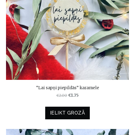
“Lai sapņi piepildās” karamele
€2.00
€1.75
IELIKT GROZĀ