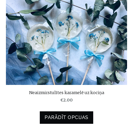
Neaizmirstulītes karamelē uz kociņa
€2.00
PARĀDĪT OPCIJAS