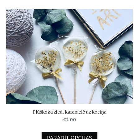
Plūškoka ziedi karamelē uz kociņa
€2.00
PARĀDĪT OPCIJAS