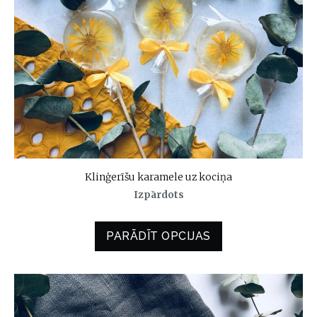
Klinģerīšu karamele uz kociņa
Izpārdots
PARĀDĪT OPCIJAS