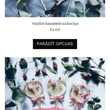
Vijolīte karamelē uz kociņa
€2.00
PARĀDĪT OPCIJAS