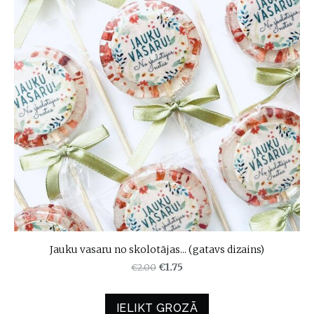
Jauku vasaru no skolotājas... (gatavs dizains)
€2.00
€1.75
IELIKT GROZĀ