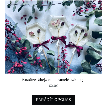
Paradīzes ābeļziedi karamelē uz kociņa
€2.00
PARĀDĪT OPCIJAS