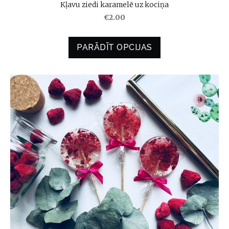
Kļavu ziedi karamelē uz kociņa
€2.00
PARĀDĪT OPCIJAS