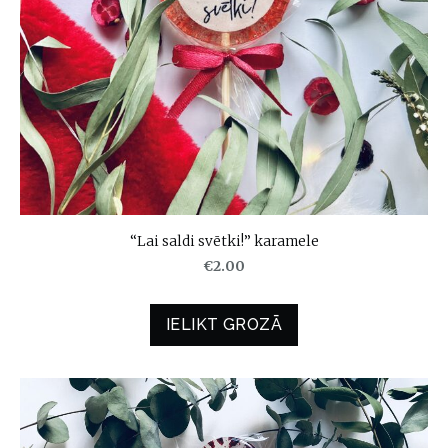
“Lai saldi svētki!” karamele
€2.00
IELIKT GROZĀ