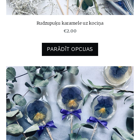
Rudzupuķu karamele uz kociņa
€2.00
PARĀDĪT OPCIJAS