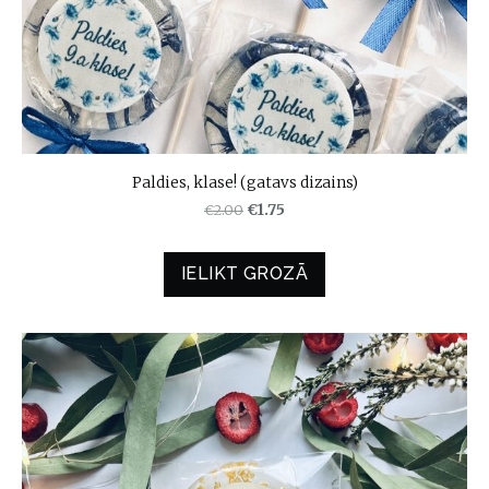
Paldies, klase! (gatavs dizains)
€2.00
€1.75
IELIKT GROZĀ