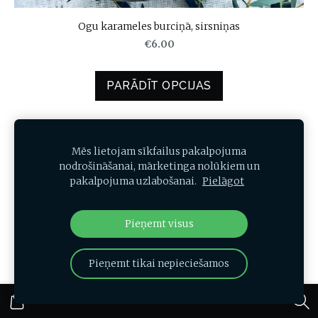
Ogu karameles burciņā, sirsniņas
€6.00
PARĀDĪT OPCIJAS
Mēs lietojam sīkfailus pakalpojuma
nodrošināšanai, mārketinga nolūkiem un
pakalpojuma uzlabošanai.
Pielāgot
Pieņemt visus
Pieņemt tikai nepieciešamos