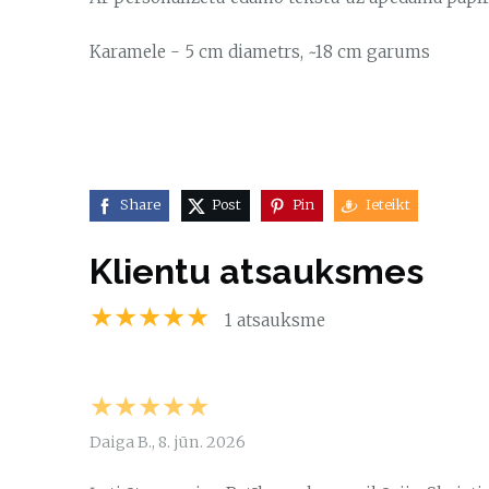
Karamele - 5 cm diametrs, ~18 cm garums
Share
Post
Pin
Ieteikt
Klientu atsauksmes
★★★★★
1 atsauksme
★★★★★
Daiga B., 8. jūn. 2026