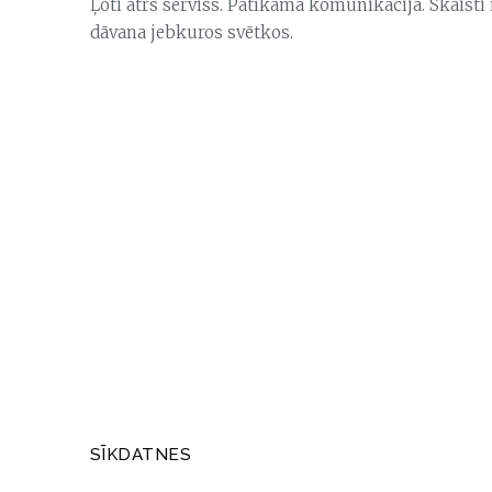
Ļoti ātrs serviss. Patīkama komunikācija. Skaisti
dāvana jebkuros svētkos.
SĪKDATNES