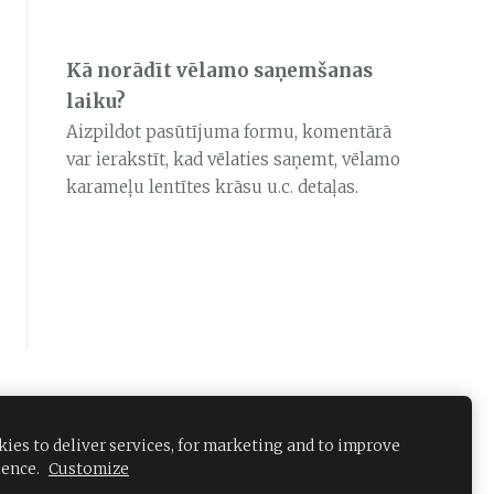
Kā norādīt vēlamo saņemšanas
laiku?
Aizpildot pasūtījuma formu, komentārā
var ierakstīt, kad vēlaties saņemt, vēlamo
karameļu lentītes krāsu u.c. detaļas.
ies to deliver services, for marketing and to improve
ience.
Customize