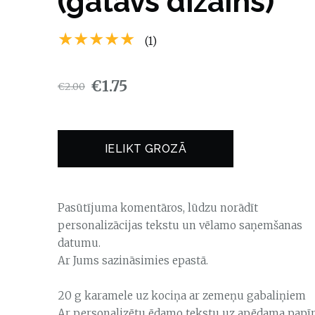
(gatavs dizains)
★★★★★
(1)
€1.75
€2.00
IELIKT GROZĀ
Pasūtījuma komentāros, lūdzu norādīt
personalizācijas tekstu un vēlamo saņemšanas
datumu.
Ar Jums sazināsimies epastā.
20 g karamele uz kociņa ar zemeņu gabaliņiem
Ar personalizētu ēdamo tekstu uz apēdama papī