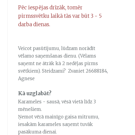
Pēc iespējas drīzāk, tomēr
pirmssvētku laikā tās var būt 3 - 5
darba dienas.
Veicot pasūtījumu, lūdzam norādīt
vēlamo saņemšanas dienu. (Vēlams
saņemt ne ātrāk kā 2 nedēļas pirms
svētkiem). Steidzami? Zvaniet 26688184,
Agnese
Kā uzglabāt?
Karameles - sausā, vēsā vietā līdz 3
mēnešiem.
Ņemot vērā mainīgo gaisa mitrumu,
iesakām karameles saņemt tuvāk
pasākuma dienai.