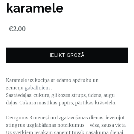
karamele
€2.00
IELIKT GROZĀ
Karamele uz kociņa ar ēdamo apdruku un
zemeņu
gabaliņiem .
Sastāvdaļas: cukurs, glikozes sīrups, ūdens, augu
daļas. Cukura mastikas papīrs, pārtikas krāsviela.
Derīgums 3 mēneši no izgatavošanas dienas, ievērojot
stingrus uzglabāšanas noteikumus - vēsa, sausa vieta.
Uz svētkiem iesakām saņemt tuvāk pasākuma dienai.