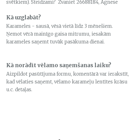
svētkiem). Steidzami? Zvaniet 26688184, Agnese
Kā uzglabāt?
Karameles - sausā, vēsā vietā līdz 3 mēnešiem.
Ņemot vērā mainīgo gaisa mitrumu, iesakām
karameles saņemt tuvāk pasākuma dienai.
Kā norādīt vēlamo saņemšanas laiku?
Aizpildot pasūtījuma formu, komentārā var ierakstīt,
kad vēlaties saņemt, vēlamo karameļu lentītes krāsu
u.c. detaļas.