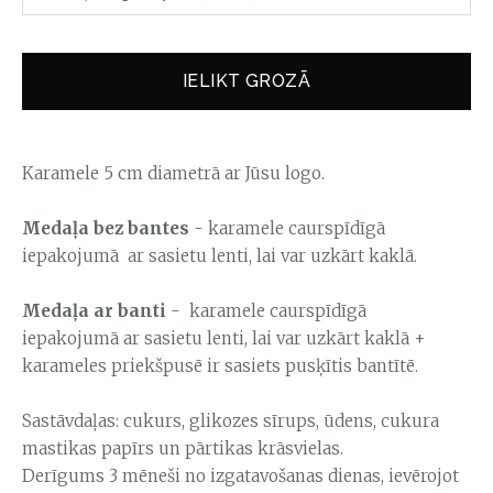
IELIKT GROZĀ
Karamele 5 cm diametrā ar Jūsu logo.
Medaļa bez bantes
-
karamele caurspīdīgā
iepakojumā
ar sasietu lenti, lai var uzkārt kaklā.
Medaļa ar banti
-
karamele caurspīdīgā
iepakojumā
ar
sasietu lenti, lai var uzkārt kaklā
+
karameles priekšpusē ir sasiets pusķītis bantītē.
Sastāvdaļas: cukurs, glikozes sīrups, ūdens, cukura
mastikas papīrs un pārtikas krāsvielas.
Derīgums 3 mēneši no izgatavošanas dienas, ievērojot