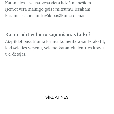
Karameles - sausā, vēsā vietā līdz 3 mēnešiem.
Ņemot vērā mainīgo gaisa mitrumu, iesakām
karameles saņemt tuvāk pasākuma dienai.
Kā norādīt vēlamo saņemšanas laiku?
Aizpildot pasūtījuma formu, komentārā var ierakstīt,
kad vēlaties saņemt, vēlamo karameļu lentītes krāsu
u.c. detaļas.
SĪKDATNES