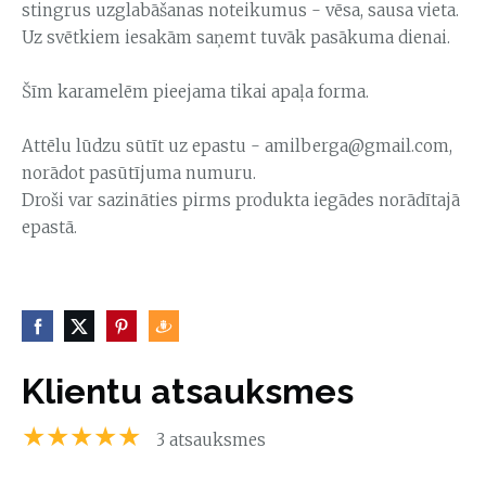
stingrus uzglabāšanas noteikumus - vēsa, sausa vieta.
Uz svētkiem iesakām saņemt tuvāk pasākuma dienai.
Šīm karamelēm pieejama tikai apaļa forma.
Attēlu lūdzu sūtīt uz epastu -
amilberga@gmail.com
,
norādot pasūtījuma numuru.
Droši var sazināties pirms produkta iegādes norādītajā
epastā.
Klientu atsauksmes
★★★★★
3 atsauksmes