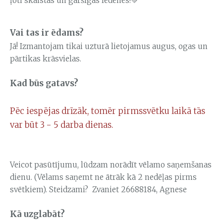
ļoti skaistas un garšīgas ledenes!💚
Vai tas ir ēdams?
Jā! Izmantojam tikai uzturā lietojamus augus, ogas un
pārtikas krāsvielas.
Kad būs gatavs?
Pēc iespējas drīzāk, tomēr pirmssvētku laikā tās
var būt 3 - 5 darba dienas.
Veicot pasūtījumu, lūdzam norādīt vēlamo saņemšanas
dienu. (Vēlams saņemt ne ātrāk kā 2 nedēļas pirms
svētkiem). Steidzami? Zvaniet 26688184, Agnese
Kā uzglabāt?