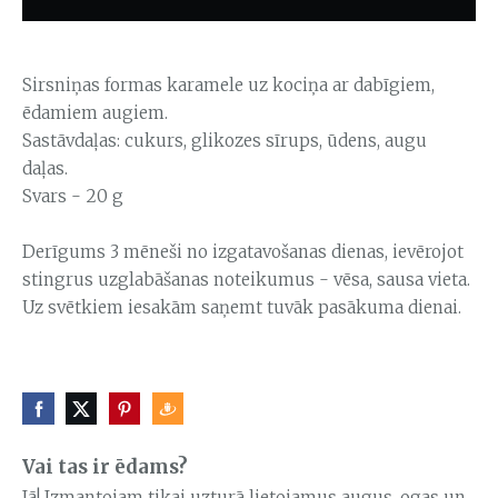
Sirsniņas formas karamele uz kociņa ar dabīgiem,
ēdamiem augiem.
Sastāvdaļas: cukurs, glikozes sīrups, ūdens, augu
daļas.
Svars - 20 g
Derīgums 3 mēneši no izgatavošanas dienas, ievērojot
stingrus uzglabāšanas noteikumus - vēsa, sausa vieta.
Uz svētkiem iesakām saņemt tuvāk pasākuma dienai.
Vai tas ir ēdams?
Jā! Izmantojam tikai uzturā lietojamus augus, ogas un