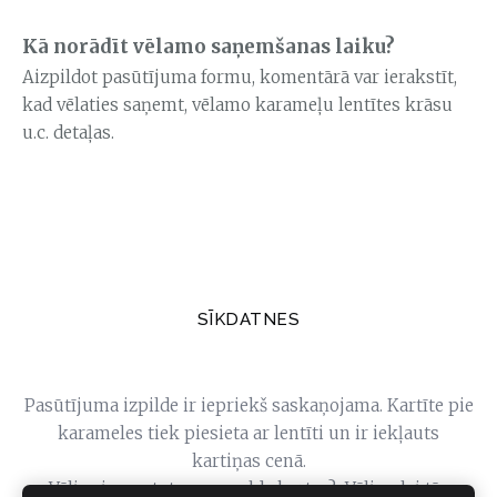
Kā norādīt vēlamo saņemšanas laiku?
Aizpildot pasūtījuma formu, komentārā var ierakstīt,
kad vēlaties saņemt, vēlamo karameļu lentītes krāsu
u.c. detaļas.
SĪKDATNES
Pasūtījuma izpilde ir iepriekš saskaņojama. Kartīte pie
karameles tiek piesieta ar lentīti un ir iekļauts
kartiņas cenā.
Vēlies izmantot savas galda kartes? Vēlies, lai tās