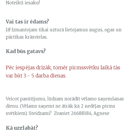
Noteikti iesaku!
Vai tas ir ēdams?
Jā! Izmantojam tikai uzturā lietojamus augus, ogas un
pārtikas krāsvielas.
Kad būs gatavs?
Pēc iespējas drīzāk, tomēr pirmssvētku laikā tās
var būt 3 - 5 darba dienas.
Veicot pasūtījumu, lūdzam norādīt vēlamo saņemšanas
dienu. (Vēlams saņemt ne ātrāk kā 2 nedēļas pirms
svētkiem). Steidzami? Zvaniet 26688184, Agnese
Kā uzglabāt?