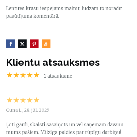
Lentītes krāsu iespējams mainīt, lūdzam to norādīt
pasūtījuma komentārā.
Klientu atsauksmes
★★★★★
1 atsauksme
★★★★★
Guna L., 28. jūl. 2025
Ļoti gardi, skaisti sasaiņots un vēl saņēmām dāvanu
mums pašiem. Milzīgs paldies par rūpīgu darbiņu!