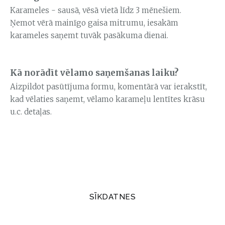
Karameles - sausā, vēsā vietā līdz 3 mēnešiem.
Ņemot vērā mainīgo gaisa mitrumu, iesakām
karameles saņemt tuvāk pasākuma dienai.
Kā norādīt vēlamo saņemšanas laiku?
Aizpildot pasūtījuma formu, komentārā var ierakstīt,
kad vēlaties saņemt, vēlamo karameļu lentītes krāsu
u.c. detaļas.
SĪKDATNES