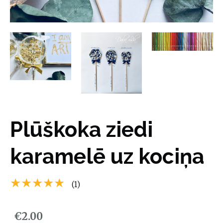
Plūškoka ziedi
karamelē uz kociņa
★★★★★
(1)
€2.00