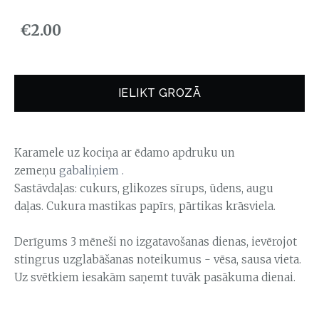
€2.00
IELIKT GROZĀ
Karamele uz kociņa ar ēdamo apdruku un
zemeņu
gabaliņiem .
Sastāvdaļas: cukurs, glikozes sīrups, ūdens, augu
daļas. Cukura mastikas papīrs, pārtikas krāsviela.
Derīgums 3 mēneši no izgatavošanas dienas, ievērojot
stingrus uzglabāšanas noteikumus - vēsa, sausa vieta.
Uz svētkiem iesakām saņemt tuvāk pasākuma dienai.