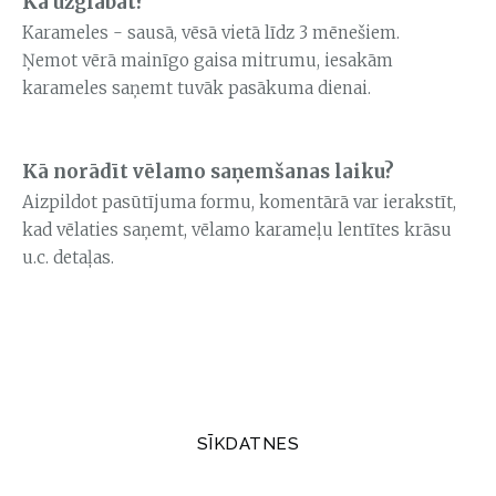
Kā uzglabāt?
Karameles - sausā, vēsā vietā līdz 3 mēnešiem.
Ņemot vērā mainīgo gaisa mitrumu, iesakām
karameles saņemt tuvāk pasākuma dienai.
Kā norādīt vēlamo saņemšanas laiku?
Aizpildot pasūtījuma formu, komentārā var ierakstīt,
kad vēlaties saņemt, vēlamo karameļu lentītes krāsu
u.c. detaļas.
SĪKDATNES