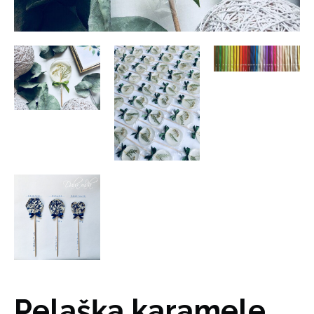
Pelašķa karamele