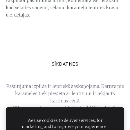
Aizpildot pasūtījuma formu, komentārā var ierakstīt,
kad vēlaties saņemt, vēlamo karameļu lentītes krāsu
u.c. detaļas.
SĪKDATNES
Pasūtījuma izpilde ir iepriekš saskaņojama. Kartīte pie
karameles tiek piesieta ar lentīti un ir iekļauts
kartiņas cenā.
Vēlies izmantot savas galda kartes? Vēlies, lai tās
uzreiz ir pie karameles?
We use cookies to deliver services, for
marketing and to improve your experience.