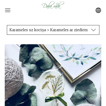
Karameles uz kociņa > Karameles ar ziediem