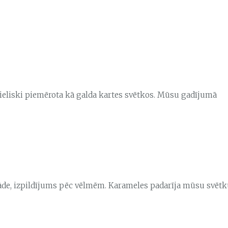
 Lieliski piemērota kā galda kartes svētkos. Mūsu gadījumā
iegāde, izpildījums pēc vēlmēm. Karameles padarīja mūsu svēt