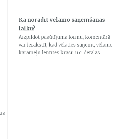
Kā norādīt vēlamo saņemšanas
laiku?
Aizpildot pasūtījuma formu, komentārā
var ierakstīt, kad vēlaties saņemt, vēlamo
karameļu lentītes krāsu u.c. detaļas.
kus