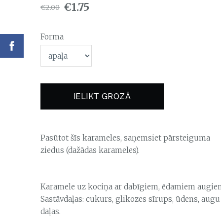
€1.75
€2.00
Forma
IELIKT GROZĀ
Pasūtot šīs karameles, saņemsiet pārsteiguma
ziedus (dažādas karameles).
Karamele uz kociņa ar dabīgiem, ēdamiem augie
Sastāvdaļas: cukurs, glikozes sīrups, ūdens, augu
daļas.