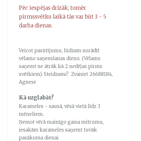
Pēc iespējas drīzāk, tomēr
pirmssvētku laikā tās var būt 3 - 5
darba dienas.
Veicot pasūtījumu, lūdzam norādīt
vēlamo saņemšanas dienu. (Vēlams
saņemt ne ātrāk kā 2 nedēļas pirms
svētkiem). Steidzami? Zvaniet 26688184,
Agnese
Kā uzglabāt?
Karameles - sausā, vēsā vietā līdz 3
mēnešiem.
Ņemot vērā mainīgo gaisa mitrumu,
iesakām karameles saņemt tuvāk
pasākuma dienai.