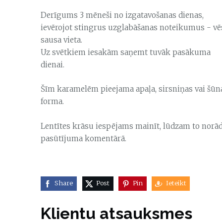
Derīgums 3 mēneši no izgatavošanas dienas,
ievērojot stingrus uzglabāšanas noteikumus - vē
sausa vieta.
Uz svētkiem iesakām saņemt tuvāk pasākuma
dienai.
Šīm karamelēm pieejama apaļa, sirsniņas vai šūn
forma.
Lentītes krāsu iespējams mainīt, lūdzam to norād
pasūtījuma komentārā.
Share
Post
Pin
Ieteikt
Klientu atsauksmes